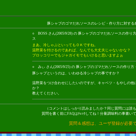
豚シャブのゴマだれソースのレシピ・作り方に対する
○ BOSS さん(2005/9/28) の 豚シャブのゴマだれソース
ス
まあ、冷しゃぶといってもＯＫですね。
温野菜を付けるのであれば、なんでも大丈夫じゃないかな？
ブロッコリーでもジャガイモでもいけると思いますよぉ
○ みぃ さん(2005/9/25) の 豚シャブのゴマだれソースの
豚シャブというのは、いわゆる冷シャブの事ですか？
温野菜をつけ合わせにしたいのですが、キャベツ・もやしの他
か？
教えてください。
（コメントはしっかり読みましたか？同じ質問には誰
質問を書く前にFAQはﾁｪｯｸしてね！分量調味料の事書い
質問＆感想は、ユーザ登録が必要