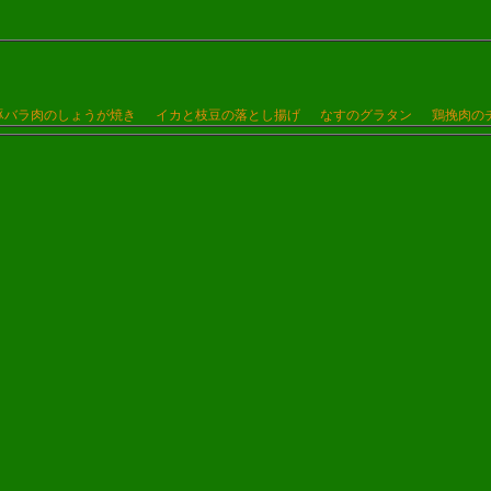
豚バラ肉のしょうが焼き
イカと枝豆の落とし揚げ
なすのグラタン
鶏挽肉の