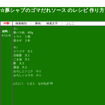
☆豚シャブのゴマだれソース のレシピ 作り方
中華
検索種別 ： 豚肉 検索文字 ： ふしこ
Ａ）
材料：
豚バラ肉 400g
4-5人分
トマト １個
長ネギ ２本
Ｂ）
スリゴマ 大１
豆板醤 大１
ごま油 大１
酢 大２
醤油 大２
おろしニンニク 小１
おろしショウガ 小１
ぶたにく とまと ながねぎ 99