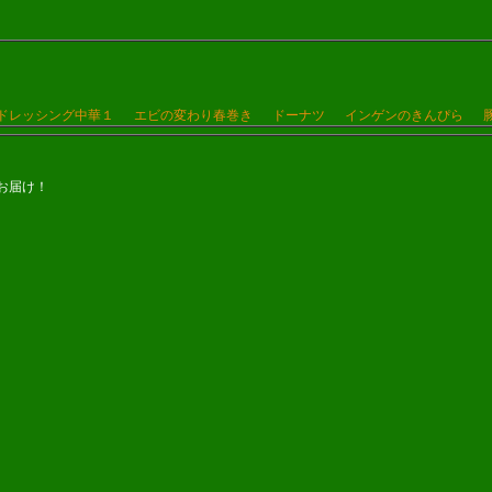
Sドレッシング中華１
エビの変わり春巻き
ドーナツ
インゲンのきんぴら
お届け！