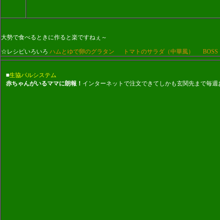
大勢で食べるときに作ると楽ですねぇ～
☆レシピいろいろ
ハムとゆで卵のグラタン
トマトのサラダ（中華風）
BOS
■
生協パルシステム
赤ちゃんがいるママに朗報！
インターネットで注文できてしかも玄関先まで毎週