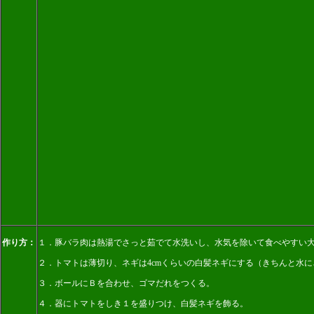
作り方：
１．豚バラ肉は熱湯でさっと茹でて水洗いし、水気を除いて食べやすい
２．トマトは薄切り、ネギは4cmくらいの白髪ネギにする（きちんと水
３．ボールにＢを合わせ、ゴマだれをつくる。
４．器にトマトをしき１を盛りつけ、白髪ネギを飾る。