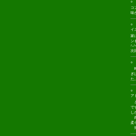
○ 
コ
味
○
イ
家
ン
^-^
次
○ 
昨
ぎ
た
○
ア
と
で
しか
肉
柔
簡