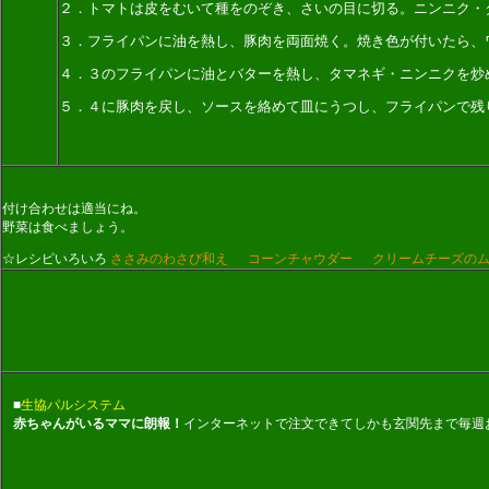
２．トマトは皮をむいて種をのぞき、さいの目に切る。ニンニク・
３．フライパンに油を熱し、豚肉を両面焼く。焼き色が付いたら、
４．３のフライパンに油とバターを熱し、タマネギ・ニンニクを炒
５．４に豚肉を戻し、ソースを絡めて皿にうつし、フライパンで残
付け合わせは適当にね。
野菜は食べましょう。
☆レシピいろいろ
ささみのわさび和え
コーンチャウダー
クリームチーズの
■
生協パルシステム
赤ちゃんがいるママに朗報！
インターネットで注文できてしかも玄関先まで毎週