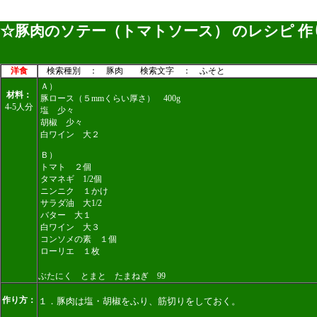
☆豚肉のソテー（トマトソース） のレシピ 作
洋食
検索種別 ： 豚肉 検索文字 ： ふそと
Ａ）
材料：
豚ロース（５mmくらい厚さ） 400g
4-5人分
塩 少々
胡椒 少々
白ワイン 大２
Ｂ）
トマト ２個
タマネギ 1/2個
ニンニク １かけ
サラダ油 大1/2
バター 大１
白ワイン 大３
コンソメの素 １個
ローリエ １枚
ぶたにく とまと たまねぎ 99
作り方：
１．豚肉は塩・胡椒をふり、筋切りをしておく。