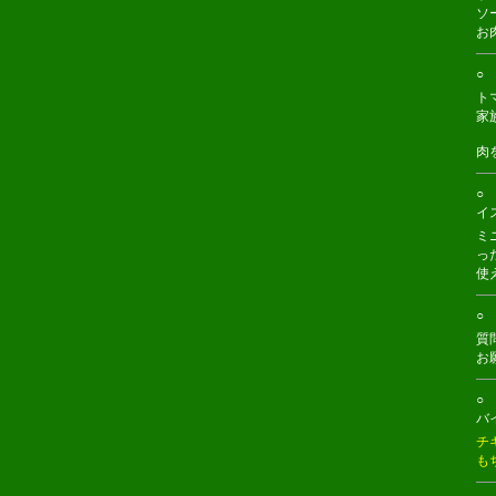
ソ
お
○ 
ト
家
肉
○
イ
ミ
っ
使
○ 
質
お
○
バ
チ
も