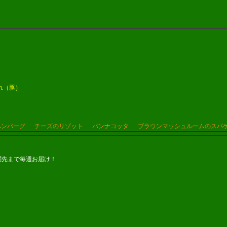
れ（豚）
ハンバーグ
チーズのリゾット
パンナコッタ
ブラウンマッシュルームのスパ
関先まで毎週お届け！