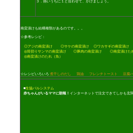
３．熱いうちに１と合わせて、かけましょう。
南蛮漬けも結構種類があるのです。。。
☆参考レシピ：
◎アジの南蛮漬け
◎サケの南蛮漬け
◎ワカサギの南蛮漬け
◎筒切りサンマの南蛮漬け
◎豚肉の南蛮漬け
◎南蛮漬けた
◎南蛮漬けのたれ（魚）
☆レシピいろいろ
煮干しのだし
鶏油
フレンチトースト
豆腐
■
生協パルシステム
赤ちゃんがいるママに朗報！
インターネットで注文できてしかも玄