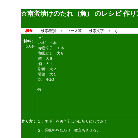
☆南蛮漬けのたれ（魚） のレシピ 作り
和食
検索種別 ： ソース等 検索文字 ： な
Ａ）
材料：
ネギ １本
4-5人分
赤唐辛子 １本
和風だし 大８
酢 大８
酒 大１
砂糖 大２
醤油 大１
塩 小2/3
99
作り方：
１．ネギ・赤唐辛子は小口切りにしておく
２．調味料を合わせ一煮立ちさせる。