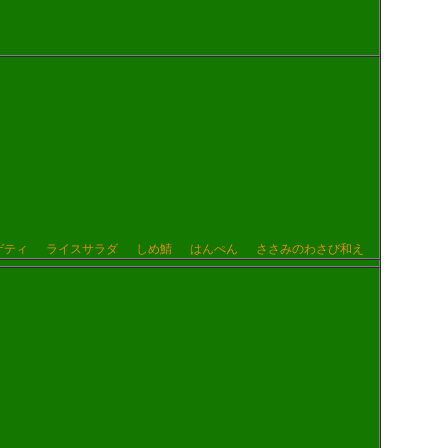
ゲティ
ライスサラダ
しめ鯖
はんぺん
ささみのわさび和え