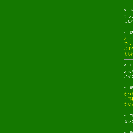
○ m
すっ
した
○ BO
ん～
でも
さすが
もし
○ 1
ふん
メか
○ BO
かつ
１回
かな
○ ゴ
ダシ
○ BO