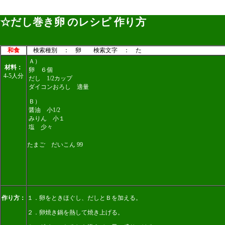
☆だし巻き卵 のレシピ 作り方
和食
検索種別 ： 卵 検索文字 ： た
Ａ）
材料：
卵 ６個
4-5人分
だし 1/2カップ
ダイコンおろし 適量
Ｂ）
醤油 小1/2
みりん 小１
塩 少々
たまご だいこん 99
作り方：
１．卵をときほぐし、だしとＢを加える。
２．卵焼き鍋を熱して焼き上げる。