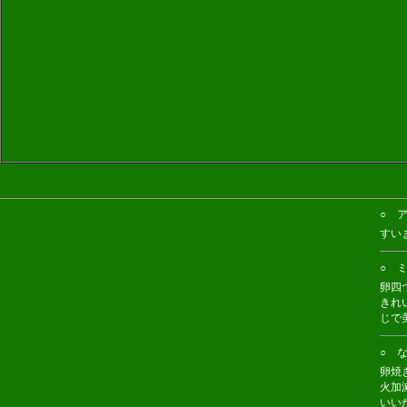
○ ア
すい
○ ミ
卵四
きれ
じで
○ な
卵焼
火加
いい