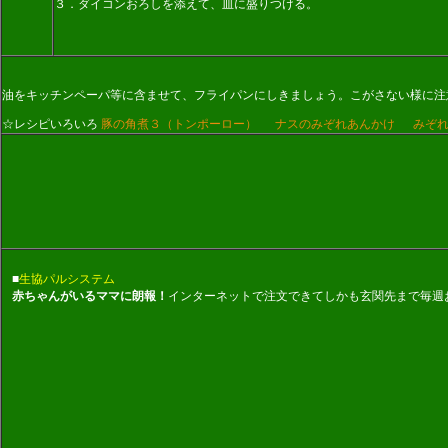
３．ダイコンおろしを添えて、皿に盛りつける。
油をキッチンペーパ等に含ませて、フライパンにしきましょう。こがさない様に注
☆レシピいろいろ
豚の角煮３（トンポーロー）
ナスのみぞれあんかけ
みぞ
■
生協パルシステム
赤ちゃんがいるママに朗報！
インターネットで注文できてしかも玄関先まで毎週