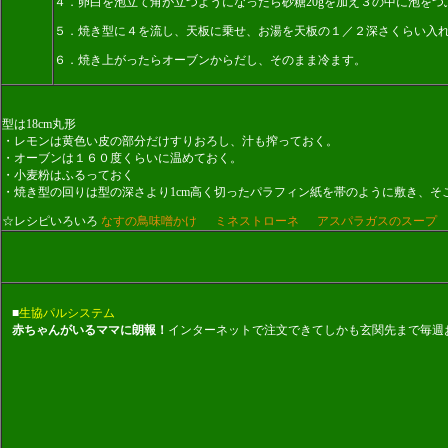
４．卵白を泡立て角が立つようになったら砂糖20gを加え３の中に泡を
５．焼き型に４を流し、天板に乗せ、お湯を天板の１／２深さくらい入
６．焼き上がったらオーブンからだし、そのまま冷ます。
型は18cm丸形
・レモンは黄色い皮の部分だけすりおろし、汁も搾っておく。
・オーブンは１６０度くらいに温めておく。
・小麦粉はふるっておく
・焼き型の回りは型の深さより1cm高く切ったパラフィン紙を帯のように敷き、そ
☆レシピいろいろ
なすの鳥味噌かけ
ミネストローネ
アスパラガスのスープ
■
生協パルシステム
赤ちゃんがいるママに朗報！
インターネットで注文できてしかも玄関先まで毎週