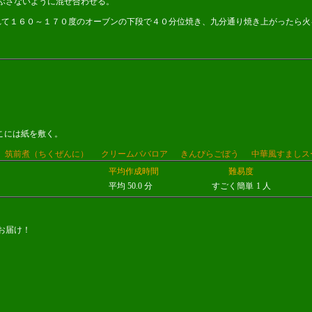
つぶさないように混ぜ合わせる。
れて１６０～１７０度のオーブンの下段で４０分位焼き、九分通り焼き上がったら火
こには紙を敷く。
筑前煮（ちくぜんに）
クリームババロア
きんぴらごぼう
中華風すましス
平均作成時間
難易度
平均 50.0 分
すごく簡単
1 人
お届け！