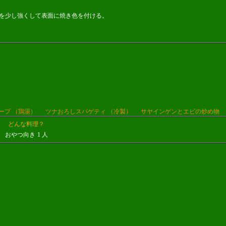
を少し強くして表面に焼き色を付ける。
ープ （鶏湯）
ツナおろしスパゲティ （冷製）
サヤインゲンとエビの炒め物
どんな料理？
おやつ向き
1 人