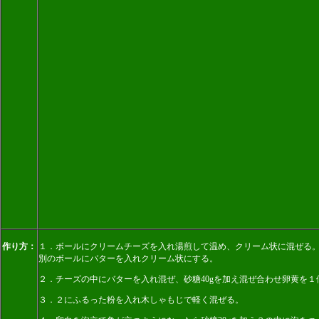
作り方：
１．ボールにクリームチーズを入れ湯煎して温め、クリーム状に混ぜる
別のボールにバターを入れクリーム状にする。
２．チーズの中にバターを入れ混ぜ、砂糖40gを加え混ぜ合わせ卵黄を
３．２にふるった粉を入れ木しゃもじで軽く混ぜる。