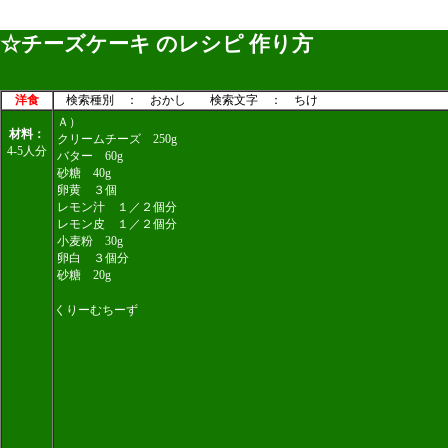
☆チーズケーキ のレシピ 作り方
洋食
検索種別 ： おかし 検索文字 ： ちけ
Ａ）
材料：
クリームチーズ 250g
4-5人分
バター 60g
砂糖 40g
卵黄 ３個
レモン汁 １／２個分
レモン皮 １／２個分
小麦粉 30g
卵白 ３個分
砂糖 20g
くりーむちーず