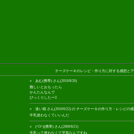
チーズケーキのレシピ・作り方に対する感想とア
○ あむ(携帯) さん(2010/8/20)
難しいとおもったら
かんたんなんで
びっくりしたー
○ 迷い猫 さん(2010/6/22) の チーズケーキの作り方・レシピ
牛乳使わなくていいんだ
○ (^O^)(携帯) さん(2009/8/21)
牛乳って使わなくて平気なんですね