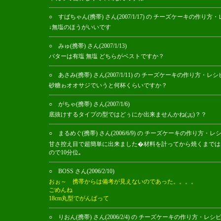
○ すばちゃん(携帯) さん(2007/1/17) の チーズケーキの作
↓無塩のほうがいいです
○ みゅ(携帯) さん(2007/1/13)
バターは有塩 無塩 どちらがベストですか？
○ あさみ(携帯) さん(2007/1/11) の チーズケーキの作り方
砂糖ゎオオサジでいうと何杯くらいですか？
○ がちゃ(携帯) さん(2007/1/6)
底抜けするタイプの型ではどぅにか出来ませんかね(;д;)？？
○ まるめぐ(携帯) さん(2006/6/9) の チーズケーキの作り方
甘さ控え目で超簡単に出来ました�材料を計ってから焼くまでは
ので10分位｡
○ BOSS さん(2006/2/10)
おぉ～ 携帯からは備考が見えないのであった。。。。
ごめんね
18cm丸型でがんばって
○ りおん(携帯) さん(2006/2/4) の チーズケーキの作り方・