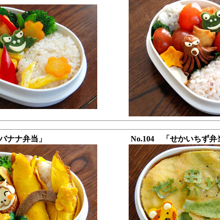
猿とバナナ弁当」
No.104 「せかいちず弁