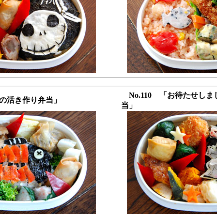
No.110 「お待たせし
まちの活き作り弁当」
当」