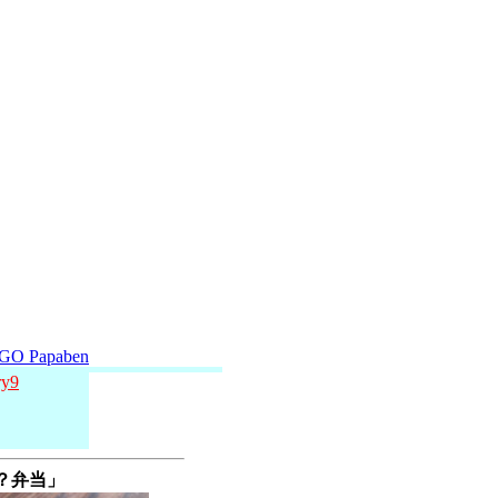
GO Papaben
ry9
し？弁当」