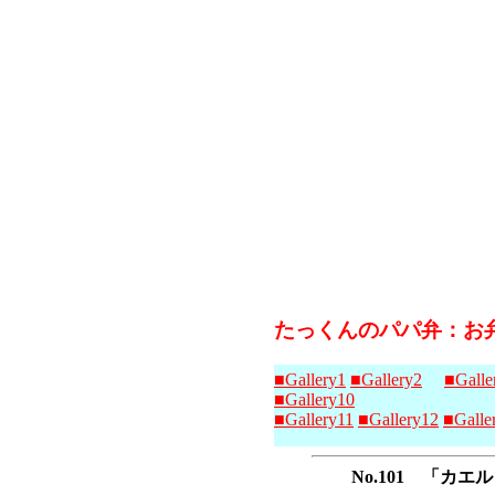
たっくんのパパ弁：お
■Gallery1
■Gallery2
■Galle
■Gallery10
■Gallery11
■Gallery12
■Galle
No.101 「カ