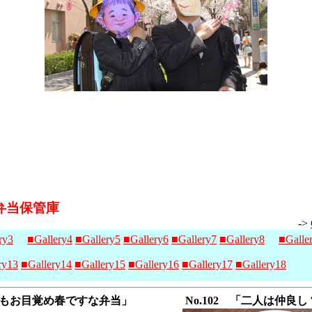
弁当保管庫
->
ry3
■Gallery4
■Gallery5
■Gallery6
■Gallery7
■Gallery8
■Galle
ry13
■Gallery14
■Gallery15
■Gallery16
■Gallery17
■Gallery18
エルもお目覚め春ですな弁当」
No.102 「二人は仲良