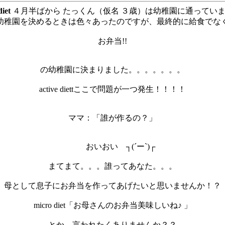
diet
４月半ばから たっくん（仮名 ３歳）は幼稚園に通ってい
幼稚園を決めるときは色々あったのですが、最終的に給食でな
お弁当!!
の幼稚園に決まりました。。。。。。。
active diettここで問題が一つ発生！！！！
ママ：「誰が作るの？」
おいおい ┐(´ー`)┌
まてまて。。。誰ってあなた。。。
母として息子にお弁当を作ってあげたいと思いませんか！？
micro diet「お母さんのお弁当美味しいね♪ 」
とか、言われたくありませんか？？