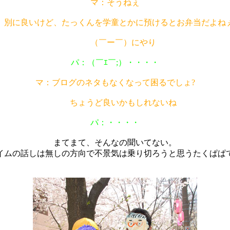
マ：そうねぇ
に良いけど、たっくんを学童とかに預けるとお弁当だよね
（￣ー￣）にやり
パ：（￣ｴ￣;）・・・・
マ：ブログのネタもなくなって困るでしょ?
ちょうど良いかもしれないね
パ：・・・・
まてまて、そんなの聞いてない。
イムの話しは無しの方向で不景気は乗り切ろうと思うたくぱぱ