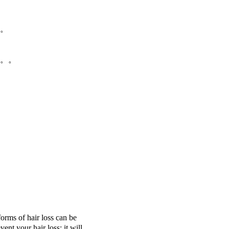
。
。。
ir loss can be
ent your hair loss; it will