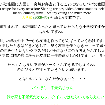
が幼稚園に入園し、突然お弁当と作ることになったパパの奮闘
e for every occasion: Sharing recipes, video demonstrations, celebri
meals, culinary travel, healthy eating and much more.
(2009/4/6)
今日は入学式です。
入学式
前生まれて、幼稚園に入ったと思っていたらもう小学校ですか
はやいですね。
新しい環境の中で一から友達を作ってがんばっていくわけです
入学したときはどきどきして、早く友達を作らなきゃ！って思
の同級生もいないクラスだけど子供なりに色々考えたんでしょ
入学式に隣の席に座った友達に一生懸命話しかけてました 笑
たっくんも良い友達がたーくさんできるでしょうね。
のんびりと見守っていきたいと思います。
とはいいつつ、なんだかなぁ～と・・・
パ：ほら 不景気じゃん
我が家も不景気だからフルタイムではたらいてもらえない