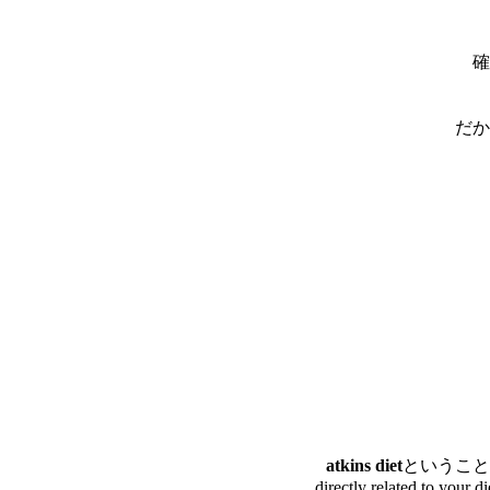
確
だか
atkins diet
ということで、
directly related to your d