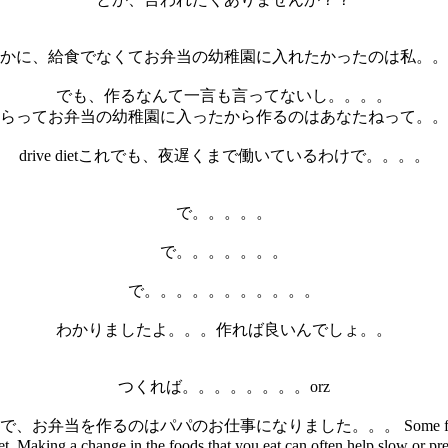
かに、給食でなくてお弁当の幼稚園に入れたかったのは私。。
でも、作るなんて一言も言ってないし。。。。
らってお弁当の幼稚園に入ったから作るのはあなたねって。。
drive dietこれでも、夜遅くまで働いているわけで。。。。
で。。。。。
で。。。。。。。
で。。。。。。。。。。。
わかりましたよ。。。作れば良いんでしょ。。
つくれば。。。。。。。。orz
お弁当を作るのはパパのお仕事になりました。。。 Some forms of ha
iet. Making a change in the foods that you eat can often help slow or prev