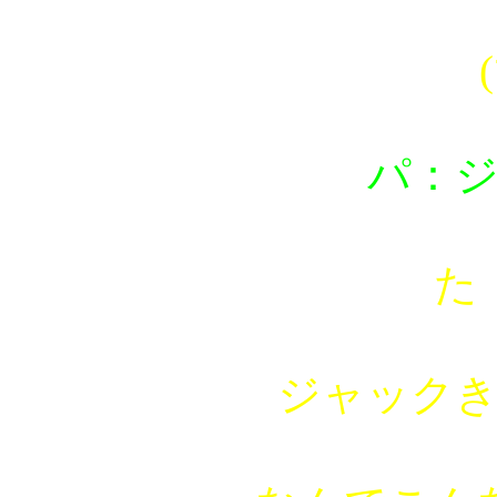
(￢_
パ：
た
ジャックきら