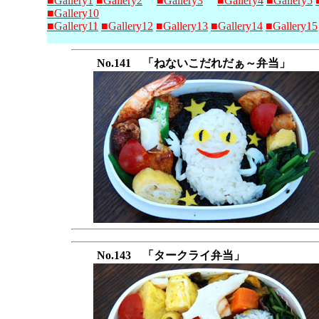
■Gallery1
■Gallery2
■Gallery3
■Gallery4
■Gallery5
■Gallery10
■Gallery11
■Gallery12
■Gallery13
■Gallery14
■Gallery15
No.141 「ねないこだれだぁ～弁当」
No.143 「タークライ弁当」