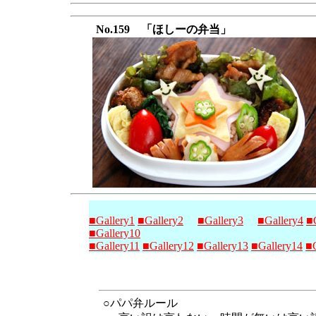
No.159 「ほしーの弁当」
■Gallery1
■Gallery2
■Gallery3
■Gallery4
■
■Gallery10
■Gallery11
■Gallery12
■Gallery13
■Gallery14
■G
○パパ弁ルール