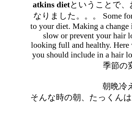
atkins diet
ということで、
なりました。。。 Some forms of h
to your diet. Making a change i
slow or prevent your hair lo
looking full and healthy. Here 
you should include in a hair lo
季節の
朝晩冷
そんな時の朝、たっくんは