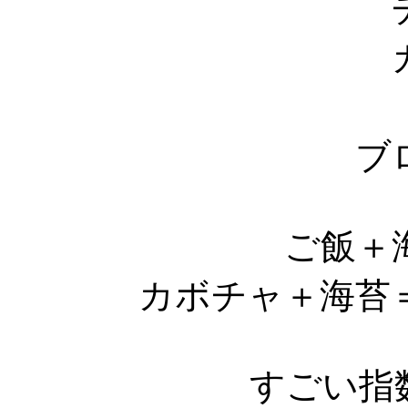
チ
カ
ブロ
ご飯＋海
カボチャ＋海苔
すごい