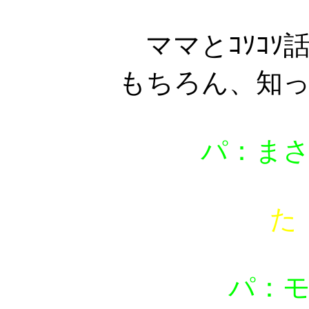
ママとｺｿｺ
もちろん、知
パ：ま
た
パ：