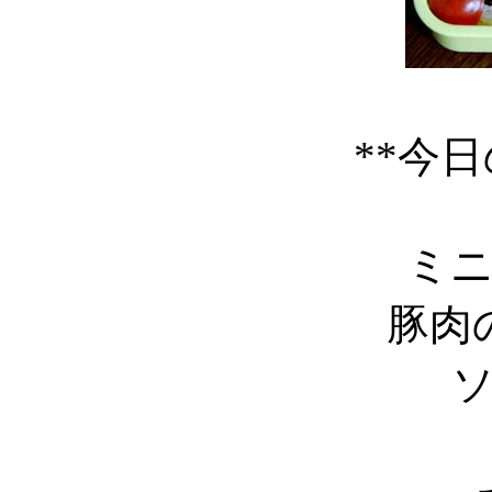
**今日
ミニ
豚肉の
ソ