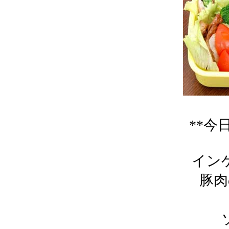
**今
インゲ
豚肉
ソ