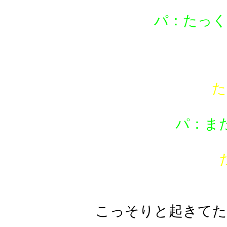
パ：たっく
(￢
た
パ：ま
こっそりと起きてた