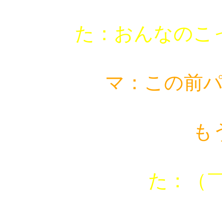
た：おんなのこ
マ：この前
もう分
た：（￣